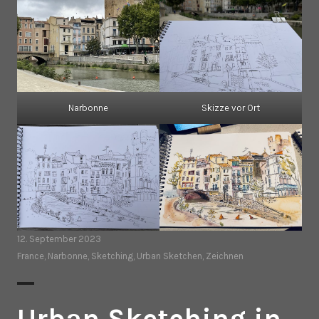
Narbonne
Skizze vor Ort
12. September 2023
France
,
Narbonne
,
Sketching
,
Urban Sketchen
,
Zeichnen
Urban Sketching in