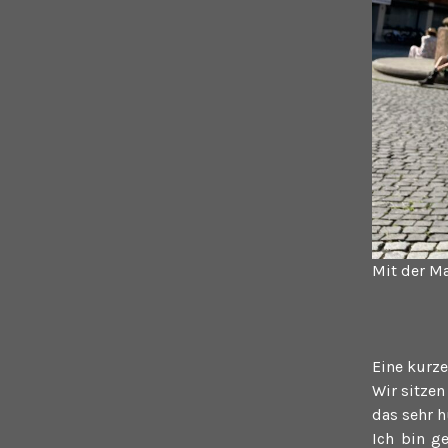
Mit der Ma
Eine kurze
Wir sitze
das sehr 
Ich bin g