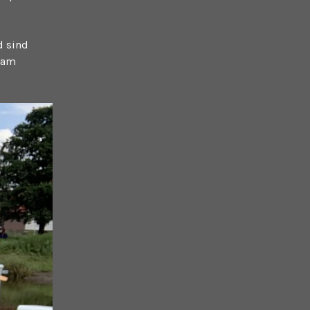
d sind
e am