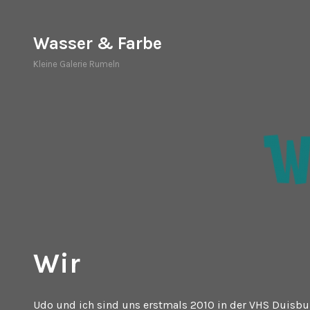
Zum
Inhalt
Wasser & Farbe
springen
Kleine Galerie Rumeln
Wir
Udo und ich sind uns erstmals 2010 in der VHS Duisb