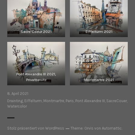
Sacre Coeur 2021
Eiffelturm 2021
Pont Alexandre III 2021,
Privatbesitz
Montmartre 2021
8. April 2021
Drainting
,
Eiffelturm
,
Montmartre
,
Paris
,
Pont Alexandre III
,
SacreCouer
,
Watercolor
Stolz präsentiert von WordPress
Theme: Orvis von
Automattic
.