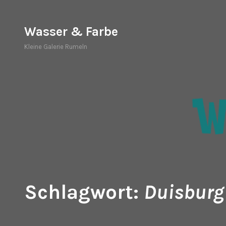
Zum
Inhalt
Wasser & Farbe
springen
Kleine Galerie Rumeln
Schlagwort:
Duisburg